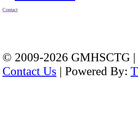
Contact
Address: Government
Muslim High School
Kotwali, Chattogram
PHONE: +88-01309-
104518
© 2009-2026 GMHSCTG |
Contact Us
| Powered By: