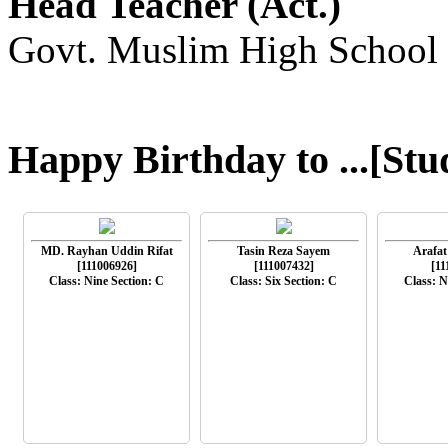
Head Teacher (Act.)
Govt. Muslim High School
Happy Birthday to ...[Stu
MD. Rayhan Uddin Rifat
Tasin Reza Sayem
Arafat
[111006926]
[111007432]
[11
Class: Nine Section: C
Class: Six Section: C
Class: N